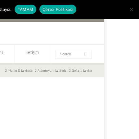
ktayız.
TAMAM
Çerez Politikası
is
İletişim
Home
Levhalar
Alüminyum Levhalar
Gofrajlı Levha