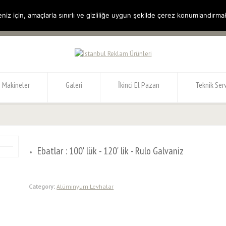
niz için, amaçlarla sınırlı ve gizliliğe uygun şekilde çerez konumlandırma
roşür
Çerez Politikası
KVKK Metni
Makineler
Galeri
İkinci El Pazarı
Teknik Serv
Ebatlar : 100' lük - 120' lik - Rulo Galvaniz
Category:
Alüminyum Levhalar