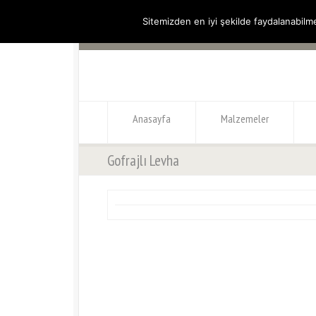
Sitemizden en iyi şekilde faydalanabilme
Hakkımızda
İnsan Kaynakları
Katalog Arşivi
Online B
Anasayfa
Malzemeler
Gofrajlı Levha