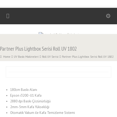
Partner Plus Lightbox Serisi Roll UV 1802
Home
UV Baskı Makineleri
Roll UV Serisi
Partner Plus Lightbox Serisi Roll UV 1802
180cm Baskı Alanı
Epson i3200 -U1 Kafa
2880 dpi Baskı Çözünürlüğü
2mm-5mm Kafa Yüksekliği
Otomatik Vakum ile Kafa Temizleme Sistemi